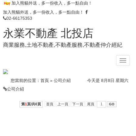
加入熊貓外送，多一份收入，多一點自由！
加入熊貓外送，多一份收入，多一點自由！
02-66175353
永業不動產 北投店
商業服務,土地不動產,不動產服務,不動產仲介經紀
T
o
g
g
您當前的位置：
首頁
»
公司介紹
今天是 8月8日 星期六
l
公司介紹
e
n
a
第
1
頁/共
0
頁
首頁
上一頁
下一頁
尾頁
v
i
g
a
t